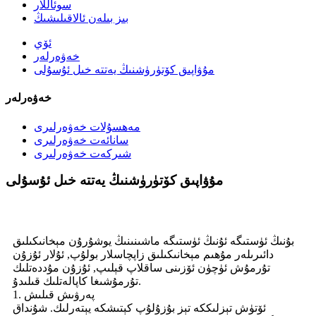
سوئاللار
بىز بىلەن ئالاقىلىشىڭ
ئۆي
خەۋەرلەر
مۇۋاپىق كۆتۈرۈشنىڭ يەتتە خىل ئۇسۇلى
خەۋەرلەر
مەھسۇلات خەۋەرلىرى
سانائەت خەۋەرلىرى
شىركەت خەۋەرلىرى
مۇۋاپىق كۆتۈرۈشنىڭ يەتتە خىل ئۇسۇلى
بۇنىڭ ئۈستىگە ئۇنىڭ ئۈستىگە ماشىنىنىڭ يوشۇرۇن مېخانىكىلىق
دائىرىلەر مۇھىم مېخانىكىلىق زاپچاسلار بولۇپ, ئۇلار ئۇزۇن
تۇرمۇش ئۈچۈن ئۆزىنى ساقلاپ قېلىپ, ئۇزۇن مۇددەتلىك
تۇرمۇشىغا كاپالەتلىك قىلىدۇ.
1. پەرۋىش قىلىش
ئۆتۈش تېزلىككە تېز بۇزۇلۇپ كېتىشكە يېتەرلىك. شۇنداق