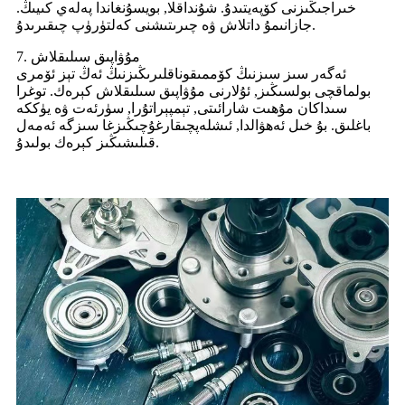
خىراجىڭىزنى كۆپەيتىدۇ. شۇنداقلا, بويسۇنغاندا پەلەي كىيىڭ.
جازانىمۇ داتلاش ۋە چىرىتىشنى كەلتۈرۈپ چىقىرىدۇ.
7. مۇۋاپىق سىلىقلاش
ئەگەر سىز سىزنىڭ كۆممىقوناقلىرىڭىزنىڭ ئەڭ تېز ئۆمرى
بولماقچى بولسىڭىز, ئۇلارنى مۇۋاپىق سىلىقلاش كېرەك. توغرا
سىداكان مۇھىت شارائىتى, تېمپېراتۇرا, سۈرئەت ۋە يۈككە
باغلىق. بۇ خىل ئەھۋالدا, ئىشلەپچىقارغۇچىڭىزغا سىزگە ئەمەل
قىلىشىڭىز كېرەك بولىدۇ.