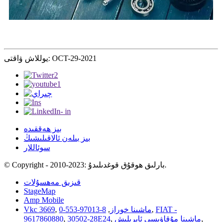
يوللاش ۋاقتى: OCT-29-2021
بىز ھەققىدە
بىز بىلەن ئالاقىلىشىڭ
سوئاللار
© Copyright - 2010-2023: بارلىق ھوقۇق قوغدىلىدۇ.
قىزىق مەھسۇلات
StageMap
Amp Mobile
FIAT -
,
ماشىنا خوراز
,
8-97013-553-0
,
Vkc 3669
,
ماشىنا مۇقاۋىسى ئايرىلىش
,
30502-28E24
,
9617860880