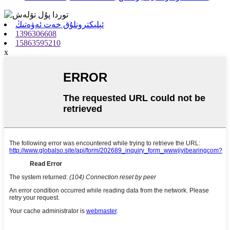
ئېلېكترونلۇق خەت ئەۋەتىڭ
1396306608
15863595210
x