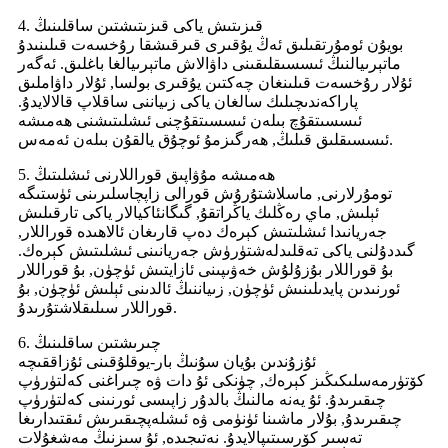
4. قىزىتىش ياكى قىزىتىشتىن ساقلىنىڭ
بويۇن ئومۇرتقىلىق ئەڭ يۇقىرى قىرقىشقا رۇخسەت قىلىنىدۇ
ماتېرىيالنىڭ ئىسسىقلىقىنى داۋالاش ماتېرىيالغا باغلىق. ئەگەر
ئۇلار رۇخسەت قىلىنغان چەكتىن يۇقىرى بولسا, ئۇلار داۋاملىق
پاراكەندىچىلىك سالغان ياكى زىياننى ساقلاپ قالالايدۇ.
ئىسسىتقۇچ بىلەن ئىسسىتقۇچنى ئىشلىتىشنى ھەمىشە
ئىسسىقلىق قىلىڭ, ھەرگىزمۇ ئوچۇق يالقۇن بىلەن ئەمەس.
5. ھەمىشە مۇۋاپىق قوراللارنى ئىشلىتىڭ
تومۇرلارنى, ماسلاشتۇرۇش قورالى زاپچاسلىرىنى ئۈستىگە
ئېلىش, ماي رەڭلىك ياڭراتقۇ, گىگانئاكيالار ياكى تارقىلىش
جەريانىدا ئىشلىتىش كېرەك دەپ قارىغان ئالاھىدە قوراللار,
گىددۇلنى ياكى تەقلىدلەشتۈرۈش جەريانىنى ئىشلىتىش كېرەك.
بۇ قوراللار بۇزۇلۇش خەۋىپىنى ئازايتىش ئۈچۈن, بۇ قوراللار
ئورنىدىن پايدىلىنىش ئۈچۈن, زىياننىڭ ئالدىنى ئېلىش ئۈچۈن, بۇ
قوراللار سىلىقلاشتۇرىدۇ.
6. چىرىشتىن ساقلىنىڭ
ئۇزۇندىن بۇيان سۇنىڭ بار-يوقلۇقىنى ئۇزاققىچە
كۆتۈرمەسلىكىڭىز كېرەك, چۈنكى ئۇ دات ۋە چىراغنى كەلتۈرۈپ
چىقىرىدۇ. ئۇ يەنە مالنىڭ بالدۇر زاپىسى ئورنىنى كەلتۈرۈپ
چىقىرىدۇ, بۇلار ماشىنا ئۈنۈمى ۋە ئىشلەپچىقىرىش ئىقتىدارىغا
تەسىر كۆرسىتىپالايدۇ. نەتىجىدە, ئۇ سىزنىڭ مەشغۇلات