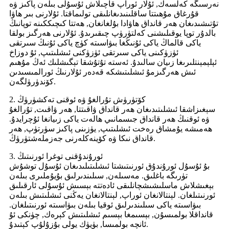
نەرسىگە كەلسەك, ئۇلار ئوراپ قاچىلاش ئۇسۇلى بىلەن پاكىز ۋە
قۇرغاق مۇھىتتا ساقلىنىدىغانلىقى تولىماقتا. ئۇلارنى بىر ھاۋا
تۇتىشىدىغان ھەر قانداق ھاۋادا بۇلغانغان, ھەتتا كىچىككىنە توپانىڭ
بالدۇر توپا يوقىلىشنى كەلتۈرۈپ چىقىرىدۇ. ئۇلارنى ھەرگىز بولقا
ياكى قالماڭ ياكى ئۇنىڭغا بىۋاسىتە كۈچ ياكى ئۇنىڭ سىرتقى
ئۈزۈكىنى ياكى سىرتقى ئۈزۈكنى ئىشلىتىپ, ئۇ دوزاخ
ئېلېمېنتلىرىغا زىيان سالىدۇ. ئەستە تۇتۇشقا تېگىشلىك ئەڭ مۇھىم
ئىش ھەرگىزمۇ ئىشلىتىشكە قەدەر ئۇلارنىڭ ئورالمىسىدىن
كۆندۈرۈلگەن.
2. كۆتۈرۈش تۇرالغۇ ۋە ئوقنى تەكشۈرۈڭ
سېغىزاشقا ئىشلىتىدىغان ھەر قانداق ۋاقىتتا, ھەر ۋاقىت, تۇرالغۇ
ۋە ئوقنىڭ ھەر قانداق جىسمانىي ھالەت ياكى زىيانغا ئۇچرايدۇ.
ھەمىشە يۇمشاق رەخت ئىشلىتىپ, يۈزىنى پاكىز سۈرتۈپ, ھەر
قانداق نىكا ۋە كۆينەكلەرنى جەزملەشتۈرۈڭ.
3. ئورۇندۇقنى توغرا ئورنىتىڭ
بۇ ئۇسۇل ئورۇندۇق ئورنىتىشتا ئىشلىتىلىدىغان ئۇسۇل توشۇش
تۈرىگە باغلىق. مەسىلەن, سىلىندىرلىق بۇيۇملىرى بىلەن
بېغىشلاش ماسلىشىشچانلىقى ئادەتتە بېسىش ئۇسۇلى ئارقىلىق
ئورنىتىلغان. لېنتالانغان ئوراپ, لېنتالانغان يەڭنى ئىشلىتىش بىلەن
بىۋاسىتە ياكى سىلىندىرلىق ئوقيا بىلەن بىۋاسىتە ئورنىتىلغان.
قانداقلا بولمىسۇن, بېسىمغا بېسىم ئىشلىتىش كېرەك, چۈنكى ئۇ
ئانچە بولمىسا, بۈيۈك يولى بۇزۇلۇپ كېتىدۇ.