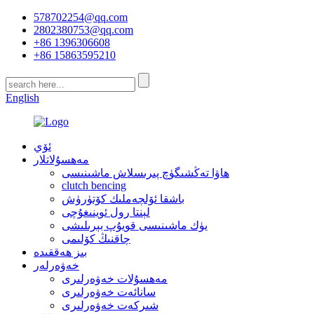
578702254@qq.com
2802380753@qq.com
+86 1396306608
+86 15863595210
English
ئۆي
مەھسۇلاتلار
ھاۋا تەڭشىگۈچ پىرىسلاش ماشىنىسى
clutch bencing
باشقا ئۆلچەملىك كۆتۈرۈش
لېنتا رول ئوينىغۇچى
يۈك ماشىنىسى قويۇپ بېرىلىشى
چاقنىڭ كۆلىمى
بىز ھەققىدە
خەۋەرلەر
مەھسۇلات خەۋەرلىرى
سانائەت خەۋەرلىرى
شىركەت خەۋەرلىرى